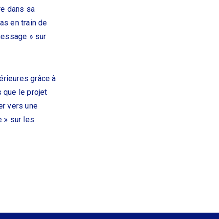
tre dans sa
as en train de
message » sur
térieures grâce à
 que le projet
er vers une
 » sur les